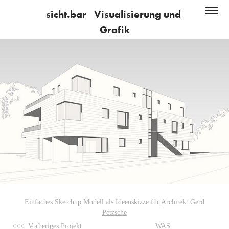
sicht.bar   Visualisierung und 
Grafik
Einfaches Sketchup Modell als Ideenskizze für
Architekt Gerd
Petzsche
<<< Vorheriges Projekt
WAS