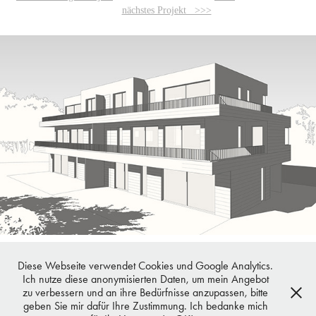
nächstes Projekt >>>
Diese Webseite verwendet Cookies und Google Analytics.
Ich nutze diese anonymisierten Daten, um mein Angebot
zu verbessern und an ihre Bedürfnisse anzupassen, bitte
sichtbar - Visualisierung und Grafik - .....Visualisierung kann so einfach
geben Sie mir dafür Ihre Zustimmung. Ich bedanke mich