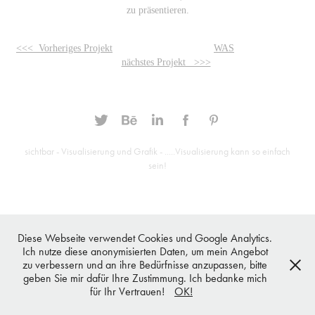
zu präsentieren.
<<< Vorheriges Projekt
WAS
nächstes Projekt >>>
sichtbar - Visualisierung und Grafik - .....Visualisierung kann so einfach
sein!
Diese Webseite verwendet Cookies und Google Analytics.
Ich nutze diese anonymisierten Daten, um mein Angebot
zu verbessern und an ihre Bedürfnisse anzupassen, bitte
geben Sie mir dafür Ihre Zustimmung. Ich bedanke mich
für Ihr Vertrauen!
OK!