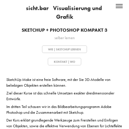
sicht.bar   Visualisierung und 
Grafik
SKETCHUP + PHOTOSHOP KOMPAKT 3
SKETCHUP + PHOTOSHOP KOMPAKT 3
selber lernen
selber lernen
WIE | SKETCHUP LERNEN
WIE | SKETCHUP LERNEN
KONTAKT | WO
KONTAKT | WO
SketchUp Make ist eine freie Software, mit der Sie 3D-Modelle von
beliebigen Objekten erstellen können.
Ziel dieser Kurse ist das schnelle Umsetzen exakter dreidimensionaler
Entwürfe.
Im dritten Teil schauen wir in das Bildbearbeitungsprogramm Adobe
Photoshop und die Zusammenarbeit mit Sketchup.
Der Kurs erklärt grundlegende Werkzeuge zum Freistellen und Einfügen
von Objekten, sowie die effektive Verwendung von Ebenen für Lichteffekte