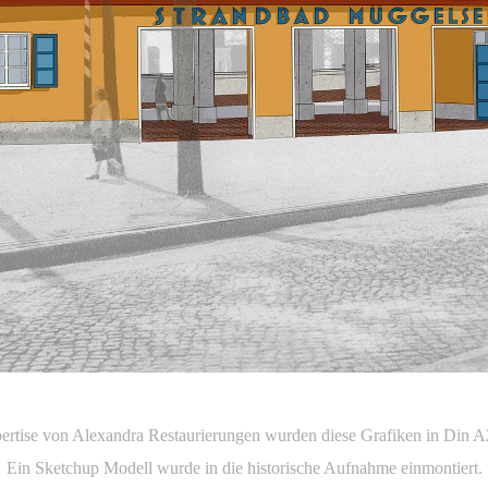
ertise von Alexandra Restaurierungen wurden diese Grafiken in Din A2
Ein Sketchup Modell wurde in die historische Aufnahme einmontiert.